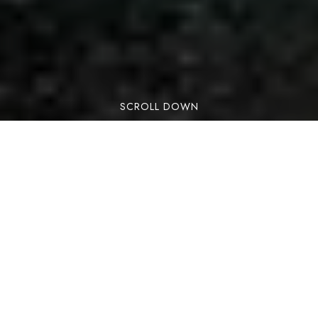
SCROLL DOWN
Lorem ipsum dolor sit amet, consectetuer
adipiscing elit. Aenean commodo ligula eget
dolor. Aenean massa. Cum sociis natoque
penatibus et magnis dis parturient montes,
nascetur ridiculus mus. Donec quam felis,
ultricies nec, pellentesque eu, pretium quis,